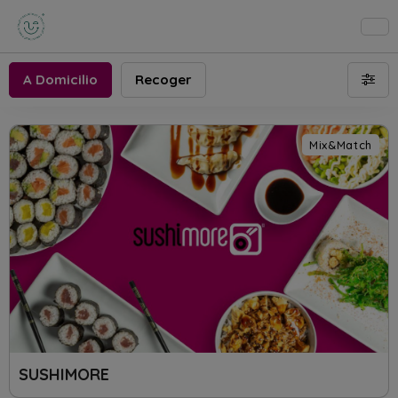
A Domicilio
Recoger
Mix&Match
SUSHIMORE