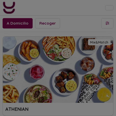
A Domicilio
Recoger
Mix&Match
ATHENIAN