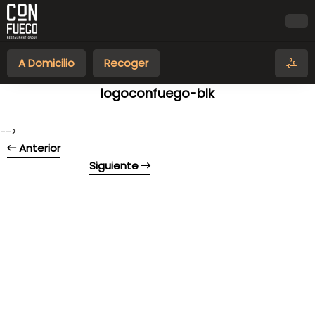
A Domicilio
Recoger
logoconfuego-blk
-->
Anterior
Siguiente