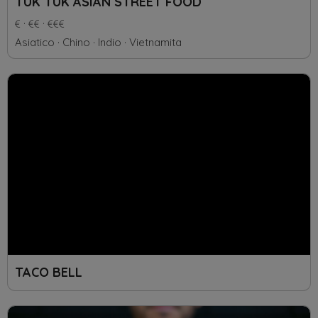
TUK TUK ASIAN STREET FOOD
Asiatico
Chino
Indio
Vietnamita
TACO BELL