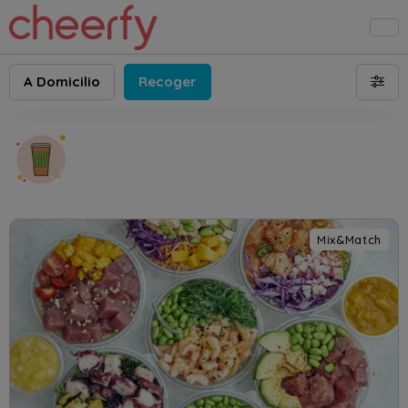
A Domicilio
Recoger
Mix&Match